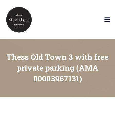
Skip
to
Stay in
content
Apartments
Thess
and
Rental
Cars
Thess Old Town 3 with free
private parking (AMA
00003967131)