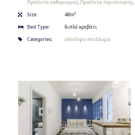
Προϊόντα καθαρισμού
,
Προϊόντα περιποίησης
Size:
48m²
Bed Type:
διπλό κρεβάτι
Categories:
ολόκληρο κατάλυμα
Previous
Πλοήγηση
post:
άρθρων