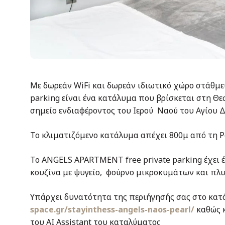
Με δωρεάν WiFi και δωρεάν ιδιωτικό χώρο στάθμ
parking είναι ένα κατάλυμα που βρίσκεται στη Θε
σημείο ενδιαφέροντος του Ιερού Ναού του Αγίου 
Το κλιματιζόμενο κατάλυμα απέχει 800μ από τη Ρο
Το ANGELS APARTMENT free private parking έχει
κουζίνα με ψυγείο, φούρνο μικροκυμάτων και πλ
Υπάρχει δυνατότητα της περιήγησής σας στο κατ
space.gr/stayinthess-angels-naos-pearl/
καθώς κ
του ΑΙ Assistant του καταλύματος