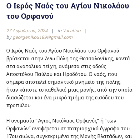
Ο Ιερός Ναός του Αγίου Νικολάου
του Ορφανού
27 Αυγούστου, 2024
in
Vacation
by
georgenikou189@gmail.com
Ο Ιερός Ναός του Αγίου Νικολάου του Ορφανού
βρίσκεται στην Άνω Πόλη της Θεσσαλονίκης, κοντά
στα ανατολικά τείχη, ανάμεσα στις οδούς
Αποστόλου Παύλου και Ηροδότου. Ο ναός, που
σήμερα αποτελεί σημαντικό μνημείο της πόλης,
ήταν κάποτε το καθολικό μιας μονής, από την οποία
διασώζεται και ένα μικρό τμήμα της εισόδου του
προπύλου.
Η ονομασία “Άγιος Νικόλαος Ορφανός” ή “των
Ορφανών” αναφέρεται σε πατριαρχικά έγγραφα του
17ου αιώνα, συγκεκριμένα της Μονής Βλατάδων, και