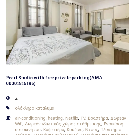
Ροτόντα
της
Θεσσαλονίκης”
Pearl Studio with free private parking(AMA
00001815196)
2
ολόκληρο κατάλυμα
air-conditioning
,
heating
,
Netflix
,
TV
,
Βραστήρα
,
Δωρεάν
Wifi
,
Δωρεάν ιδιωτικός χώρος στάθμευσης
,
Ενοικίαση
αυτοκινήτου
,
Καφετιέρα
,
Κουζίνα
,
Ντους
,
Πλυντήριο