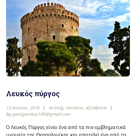
Δημητρίου
στη
Θεσσαλονίκη”
Λευκός πύργος
13 Ιουνίου, 2018
in
blog
,
Vacation
,
αξιοθέατα
by
georgenikou189@gmail.com
Ο Λευκός Πύργος είναι ένα από τα πιο εμβληματικά
μνημεία της Θεσσαλονίκης και αποτελεί ένα από τα