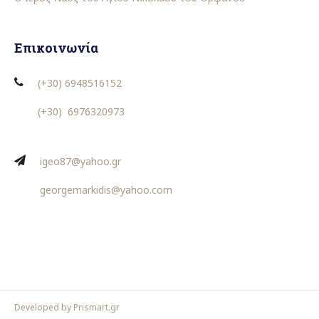
Επικοινωνία
(+30) 6948516152
(+30)
6976320973
igeo87@yahoo.gr
georgemarkidis@yahoo.com
Developed by Prismart.gr